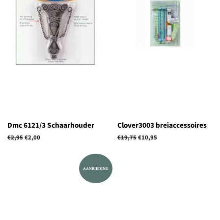
Dmc 6121/3 Schaarhouder
Clover3003 breiaccessoires
Normale
€2,95
Aanbiedingsprijs
€2,00
Normale
€19,75
Aanbiedingsprijs
€10,95
prijs
prijs
AANBIEDING