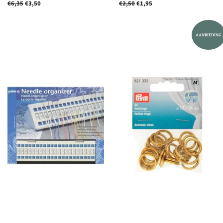
Normale
€6,35
Aanbiedingsprijs
€3,50
Normale
€2,50
Aanbiedingsprijs
€1,95
prijs
prijs
AANBIEDING