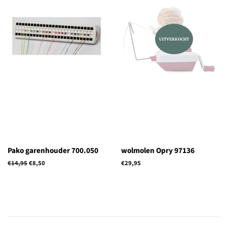
UITVERKOCHT
Pako garenhouder 700.050
wolmolen Opry 97136
Normale
€14,95
Aanbiedingsprijs
€8,50
Normale
€29,95
prijs
prijs