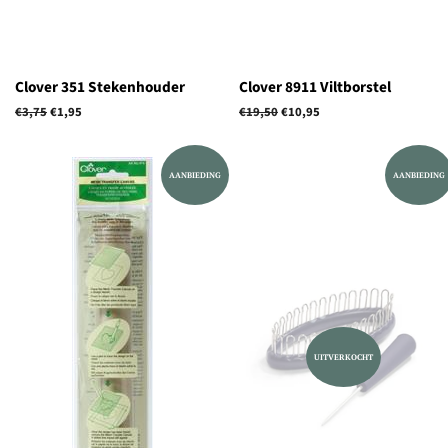
Clover 351 Stekenhouder
Clover 8911 Viltborstel
Normale
€3,75
Aanbiedingsprijs
€1,95
Normale
€19,50
Aanbiedingsprijs
€10,95
prijs
prijs
AANBIEDING
AANBIEDING
UITVERKOCHT