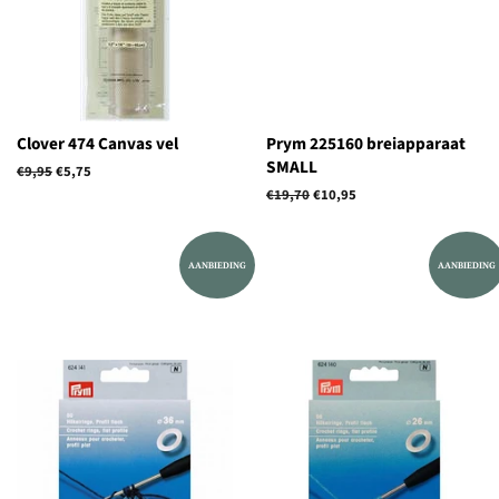
Clover 474 Canvas vel
Prym 225160 breiapparaat
SMALL
Normale
€9,95
Aanbiedingsprijs
€5,75
prijs
Normale
€19,70
Aanbiedingsprijs
€10,95
prijs
AANBIEDING
AANBIEDING