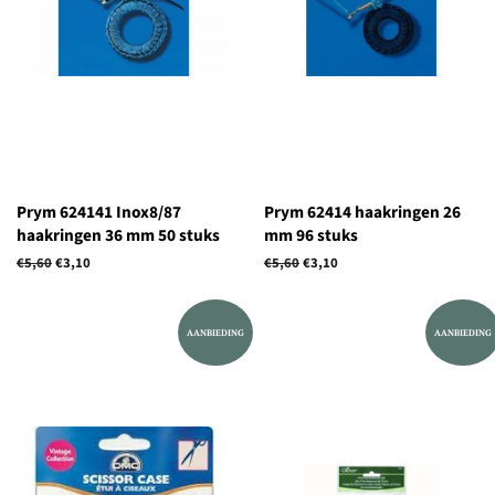
Prym 624141 Inox8/87
Prym 62414 haakringen 26
haakringen 36 mm 50 stuks
mm 96 stuks
Normale
€5,60
Aanbiedingsprijs
€3,10
Normale
€5,60
Aanbiedingsprijs
€3,10
prijs
prijs
AANBIEDING
AANBIEDING