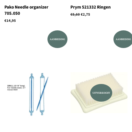
Pako Needle organizer
Prym 521332 Ringen
705.050
Normale
€5,60
Aanbiedingsprijs
€2,75
prijs
Normale
€14,95
prijs
AANBIEDING
AANBIEDING
UITVERKOCHT