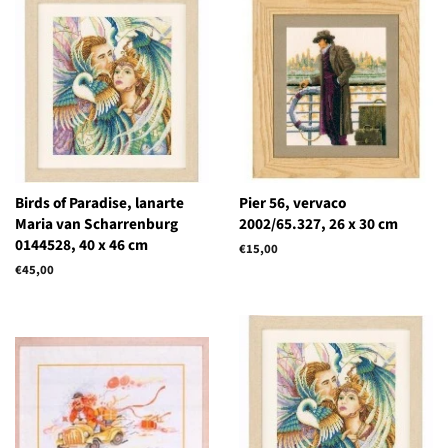
Birds of Paradise, lanarte
Pier 56, vervaco
Maria van Scharrenburg
2002/65.327, 26 x 30 cm
0144528, 40 x 46 cm
Normale
€15,00
prijs
Normale
€45,00
prijs