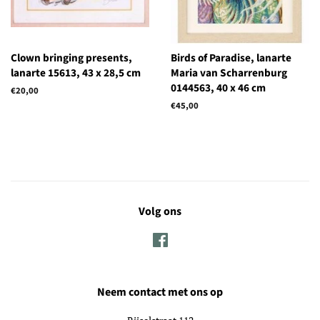
Clown bringing presents,
Birds of Paradise, lanarte
lanarte 15613, 43 x 28,5 cm
Maria van Scharrenburg
0144563, 40 x 46 cm
Normale
€20,00
prijs
Normale
€45,00
prijs
Volg ons
Facebook
Neem contact met ons op