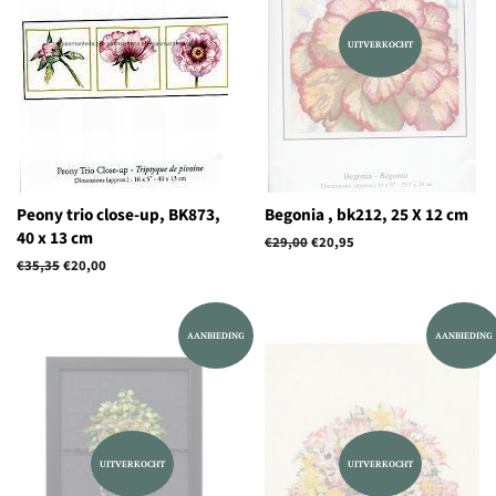
UITVERKOCHT
Peony trio close-up, BK873,
Begonia , bk212, 25 X 12 cm
40 x 13 cm
Normale
€29,00
Aanbiedingsprijs
€20,95
prijs
Normale
€35,35
Aanbiedingsprijs
€20,00
prijs
AANBIEDING
AANBIEDING
UITVERKOCHT
UITVERKOCHT