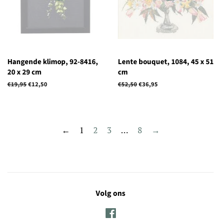
Hangende klimop, 92-8416,
Lente bouquet, 1084, 45 x 51
20 x 29 cm
cm
Normale
€19,95
Aanbiedingsprijs
€12,50
Normale
€52,50
Aanbiedingsprijs
€36,95
prijs
prijs
←
1
2
3
…
8
→
Volg ons
Facebook