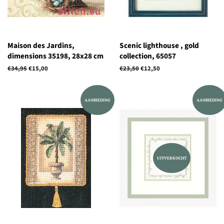
Maison des Jardins,
Scenic lighthouse , gold
dimensions 35198, 28x28 cm
collection, 65057
Normale
€34,95
Aanbiedingsprijs
€15,00
Normale
€23,50
Aanbiedingsprijs
€12,50
prijs
prijs
AANBIEDING
AANBIEDING
UITVERKOCHT