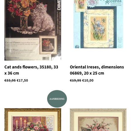
Cat ands flowers, 35180, 33
Oriental Ireses, dimensions
x 36 cm
06869, 20 x 25 cm
Normale
€33,95
Aanbiedingsprijs
€17,50
Normale
€19,95
Aanbiedingsprijs
€10,00
prijs
prijs
AANBIEDING