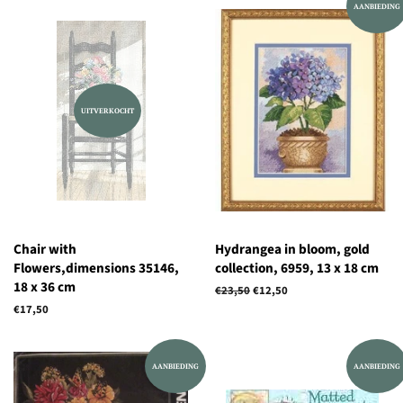
AANBIEDING
UITVERKOCHT
Chair with
Hydrangea in bloom, gold
Flowers,dimensions 35146,
collection, 6959, 13 x 18 cm
18 x 36 cm
Normale
€23,50
Aanbiedingsprijs
€12,50
prijs
Normale
€17,50
prijs
AANBIEDING
AANBIEDING