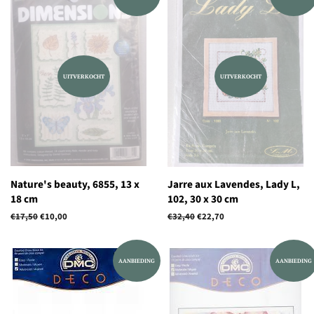
UITVERKOCHT
UITVERKOCHT
Nature's beauty, 6855, 13 x
Jarre aux Lavendes, Lady L,
18 cm
102, 30 x 30 cm
Normale
€17,50
Aanbiedingsprijs
€10,00
Normale
€32,40
Aanbiedingsprijs
€22,70
prijs
prijs
AANBIEDING
AANBIEDING