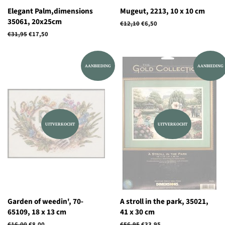
Elegant Palm,dimensions
Mugeut, 2213, 10 x 10 cm
35061, 20x25cm
Normale
€12,10
Aanbiedingsprijs
€6,50
prijs
Normale
€31,95
Aanbiedingsprijs
€17,50
prijs
AANBIEDING
AANBIEDING
UITVERKOCHT
UITVERKOCHT
Garden of weedin', 70-
A stroll in the park, 35021,
65109, 18 x 13 cm
41 x 30 cm
Normale
€16,00
Aanbiedingsprijs
€8,00
Normale
€56,95
Aanbiedingsprijs
€33,95