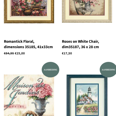
Romantick Floral,
Roses on White Chair,
dimensions 35185, 41x33cm
dim35187, 36 x 28 cm
Normale
€84,95
Aanbiedingsprijs
€25,00
Normale
€17,50
prijs
prijs
AANBIEDING
AANBIEDING