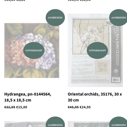
prijs
prijs
AANBIEDING
AANBIEDING
UITVERKOCHT
UITVERKOCHT
Hydrangea, pn-0144564,
Oriental orchids, 35176, 30 x
18,5 x 18,5 cm
30 cm
Normale
€32,95
Aanbiedingsprijs
€15,00
Normale
€45,95
Aanbiedingsprijs
€24,95
prijs
prijs
AANBIEDING
AANBIEDING