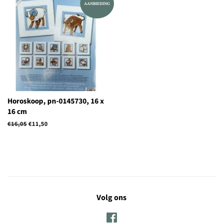
AANBIEDING
Horoskoop, pn-0145730, 16 x
16 cm
Normale
€16,05
Aanbiedingsprijs
€11,50
prijs
Volg ons
Facebook