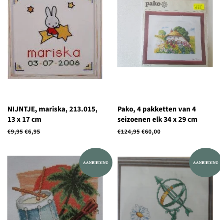
NIJNTJE, mariska, 213.015,
Pako, 4 pakketten van 4
13 x 17 cm
seizoenen elk 34 x 29 cm
Normale
€9,95
Aanbiedingsprijs
€6,95
Normale
€124,95
Aanbiedingsprijs
€60,00
prijs
prijs
AANBIEDING
AANBIEDING