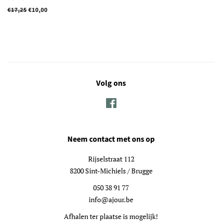
Normale
€17,25
Aanbiedingsprijs
€10,00
prijs
Volg ons
Facebook
Neem contact met ons op
Rijselstraat 112
8200 Sint-Michiels / Brugge
050 38 91 77
info@ajour.be
Afhalen ter plaatse is mogelijk!