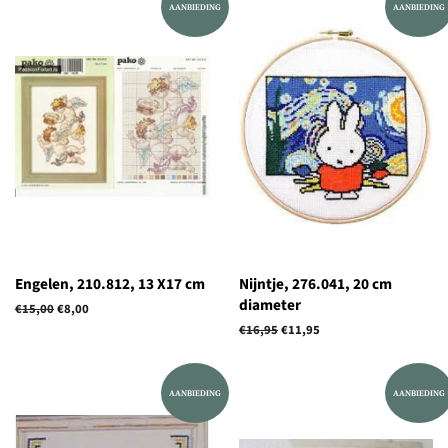
AANBIEDING
AANBIEDING
Engelen, 210.812, 13 X17 cm
Nijntje, 276.041, 20 cm
diameter
Normale
€15,00
Aanbiedingsprijs
€8,00
prijs
Normale
€16,95
Aanbiedingsprijs
€11,95
prijs
AANBIEDING
AANBIEDING