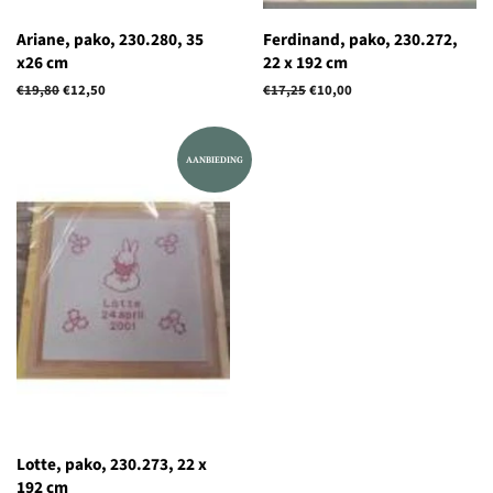
Ariane, pako, 230.280, 35
Ferdinand, pako, 230.272,
x26 cm
22 x 192 cm
Normale
€19,80
Aanbiedingsprijs
€12,50
Normale
€17,25
Aanbiedingsprijs
€10,00
prijs
prijs
AANBIEDING
Lotte, pako, 230.273, 22 x
192 cm