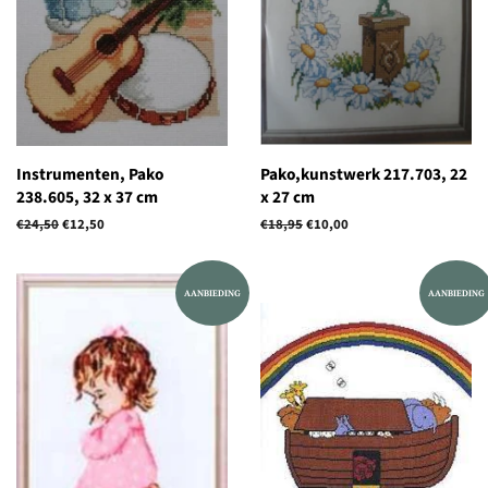
Instrumenten, Pako
Pako,kunstwerk 217.703, 22
238.605, 32 x 37 cm
x 27 cm
Normale
€24,50
Aanbiedingsprijs
€12,50
Normale
€18,95
Aanbiedingsprijs
€10,00
prijs
prijs
AANBIEDING
AANBIEDING