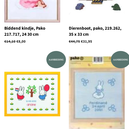
Biddend kindje, Pako
Dierenboot, pako, 219.262,
217.717, 24 30 cm
35 x 33 cm
Normale
€14,10
Aanbiedingsprijs
€8,00
Normale
€44,75
Aanbiedingsprijs
€31,95
prijs
prijs
AANBIEDING
AANBIEDING