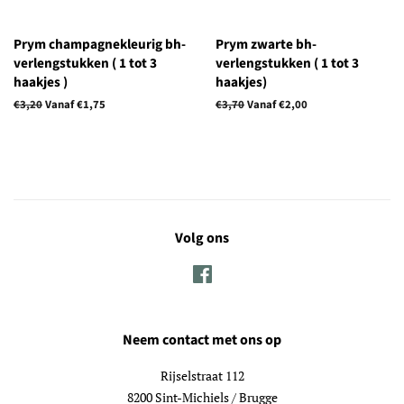
Prym champagnekleurig bh-
Prym zwarte bh-
verlengstukken ( 1 tot 3
verlengstukken ( 1 tot 3
haakjes )
haakjes)
Normale
€3,20
Vanaf €1,75
Normale
€3,70
Vanaf €2,00
prijs
prijs
Volg ons
Facebook
Neem contact met ons op
Rijselstraat 112
8200 Sint-Michiels / Brugge