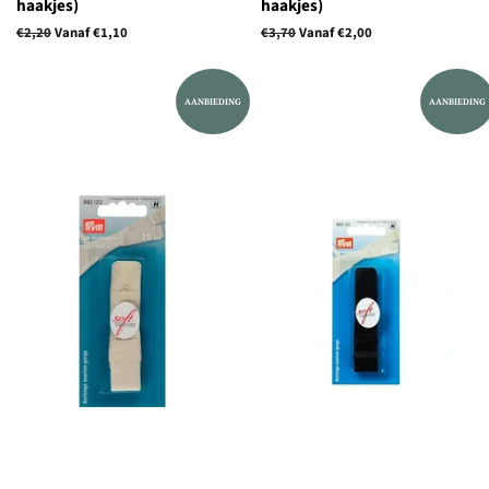
haakjes)
haakjes)
Normale
€2,20
Vanaf €1,10
Normale
€3,70
Vanaf €2,00
prijs
prijs
AANBIEDING
AANBIEDING