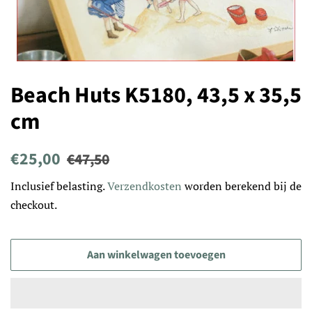
Beach Huts K5180, 43,5 x 35,5
cm
Normale
Aanbiedingsprijs
€25,00
€47,50
prijs
Inclusief belasting.
Verzendkosten
worden berekend bij de
checkout.
Aan winkelwagen toevoegen