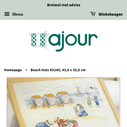
Breiwol met advies
Menu
Winkelwagen
›
Homepage
Beach Huts K5180, 43,5 x 35,5 cm