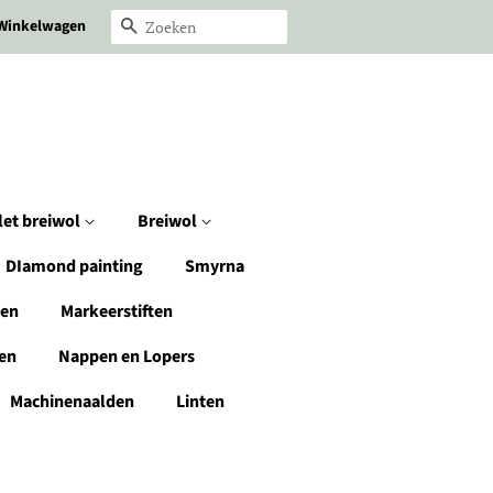
Winkelwagen
Zoeken
let breiwol
Breiwol
DIamond painting
Smyrna
den
Markeerstiften
en
Nappen en Lopers
Machinenaalden
Linten