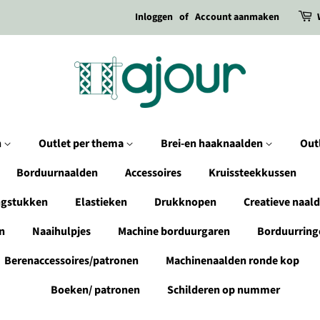
Inloggen
of
Account aanmaken
n
Outlet per thema
Brei-en haaknaalden
Out
Borduurnaalden
Accessoires
Kruissteekkussen
ngstukken
Elastieken
Drukknopen
Creatieve naal
n
Naaihulpjes
Machine borduurgaren
Borduurring
Berenaccessoires/patronen
Machinenaalden ronde kop
Boeken/ patronen
Schilderen op nummer