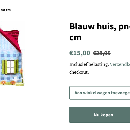
x 40 cm
Blauw huis, pn
cm
Normale
Aanbiedingsprijs
€15,00
€28,95
prijs
Inclusief belasting.
Verzendk
checkout.
Aan winkelwagen toevoeg
Nu kopen