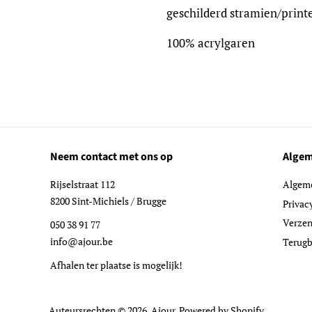
geschilderd stramien/print
100% acrylgaren
Neem contact met ons op
Algem
Rijselstraat 112
Algem
8200 Sint-Michiels / Brugge
Privac
Verzen
050 38 91 77
info@ajour.be
Terugb
Afhalen ter plaatse is mogelijk!
Auteursrechten © 2026,
Ajour
. Powered by Shopify