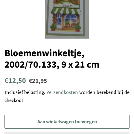
Bloemenwinkeltje,
2002/70.133, 9 x 21 cm
Normale
Aanbiedingsprijs
€12,50
€21,95
prijs
Inclusief belasting.
Verzendkosten
worden berekend bij de
checkout.
Aan winkelwagen toevoegen