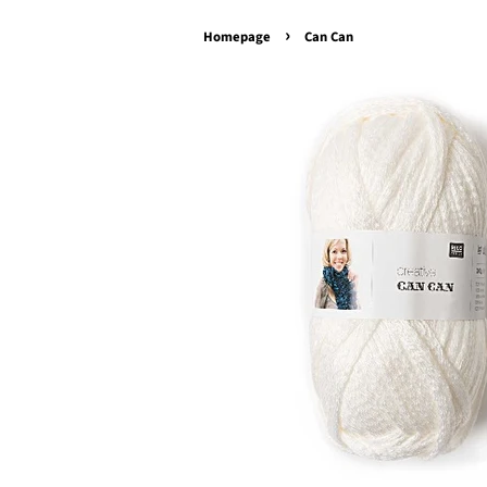
›
Homepage
Can Can