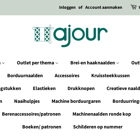
Inloggen
of
Account aanmaken
n
Outlet per thema
Brei-en haaknaalden
Out
Borduurnaalden
Accessoires
Kruissteekkussen
ngstukken
Elastieken
Drukknopen
Creatieve naal
n
Naaihulpjes
Machine borduurgaren
Borduurring
Berenaccessoires/patronen
Machinenaalden ronde kop
Boeken/ patronen
Schilderen op nummer