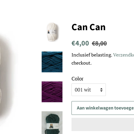
Can Can
Normale
Aanbiedingsprijs
€4,00
€8,00
prijs
Inclusief belasting.
Verzendk
checkout.
Color
Aan winkelwagen toevoeg