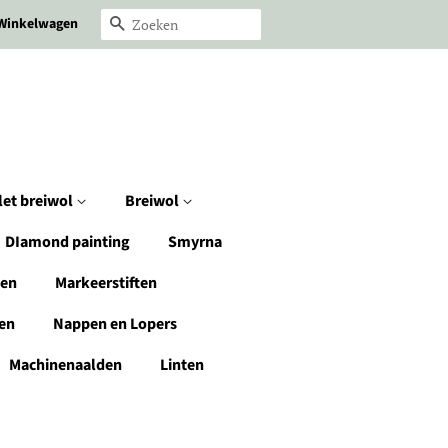
Winkelwagen
Zoeken
let breiwol
Breiwol
DIamond painting
Smyrna
den
Markeerstiften
en
Nappen en Lopers
Machinenaalden
Linten