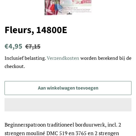
Fleurs, 14800E
Normale
Aanbiedingsprijs
€4,95
€7,15
prijs
Inclusief belasting.
Verzendkosten
worden berekend bij de
checkout.
Aan winkelwagen toevoegen
Beginnerspatroon traditioneel borduurwerk, incl. 2
strengen mouliné DMC 519 en 3765 en 2 strengen