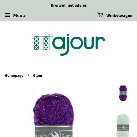
Breiwol met advies
Menu
Winkelwagen
›
Homepage
Glam