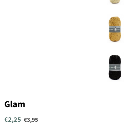
Glam
Normale
Aanbiedingsprijs
€2,25
€3,95
prijs