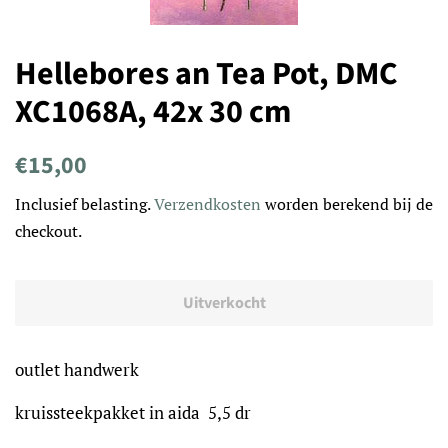
Hellebores an Tea Pot, DMC
XC1068A, 42x 30 cm
Normale
Aanbiedingsprijs
€15,00
prijs
Inclusief belasting.
Verzendkosten
worden berekend bij de
checkout.
Uitverkocht
outlet handwerk
kruissteekpakket in aida 5,5 dr