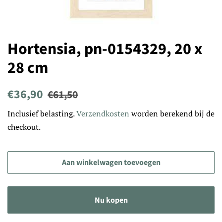
Hortensia, pn-0154329, 20 x
28 cm
Normale
Aanbiedingsprijs
€36,90
€61,50
prijs
Inclusief belasting.
Verzendkosten
worden berekend bij de
checkout.
Aan winkelwagen toevoegen
Nu kopen