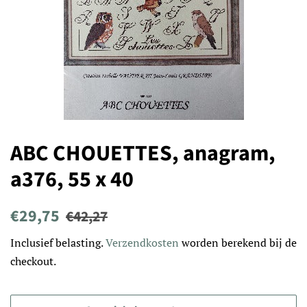
ABC CHOUETTES, anagram,
a376, 55 x 40
Normale
Aanbiedingsprijs
€29,75
€42,27
prijs
Inclusief belasting.
Verzendkosten
worden berekend bij de
checkout.