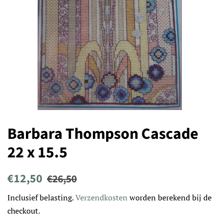
Barbara Thompson Cascade
22 x 15.5
Normale
Aanbiedingsprijs
€12,50
€26,50
prijs
Inclusief belasting.
Verzendkosten
worden berekend bij de
checkout.