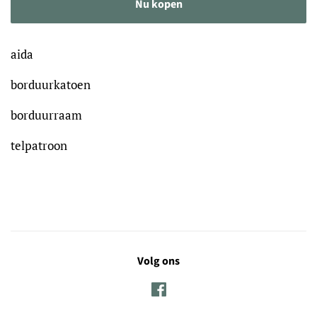
Nu kopen
aida
borduurkatoen
borduurraam
telpatroon
Volg ons
Facebook