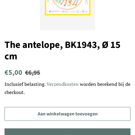
The antelope, BK1943, Ø 15
cm
Normale
Aanbiedingsprijs
€5,00
€6,95
prijs
Inclusief belasting.
Verzendkosten
worden berekend bij de
checkout.
Aan winkelwagen toevoegen