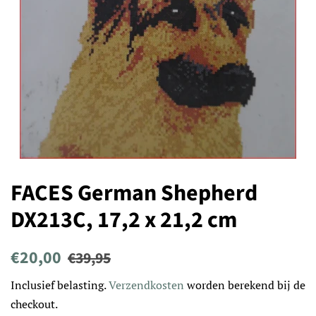
FACES German Shepherd
DX213C, 17,2 x 21,2 cm
Normale
Aanbiedingsprijs
€20,00
€39,95
prijs
Inclusief belasting.
Verzendkosten
worden berekend bij de
checkout.