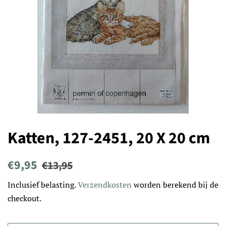
Katten, 127-2451, 20 X 20 cm
Normale
Aanbiedingsprijs
€9,95
€13,95
prijs
Inclusief belasting.
Verzendkosten
worden berekend bij de
checkout.