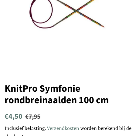
KnitPro Symfonie
rondbreinaalden 100 cm
Normale
Aanbiedingsprijs
€4,50
€7,95
prijs
Inclusief belasting.
Verzendkosten
worden berekend bij de