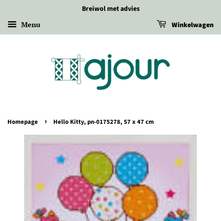
Breiwol met advies
Menu
Winkelwagen
›
Homepage
Hello Kitty, pn-0175278, 57 x 47 cm