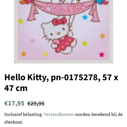
Hello Kitty, pn-0175278, 57 x
47 cm
Normale
Aanbiedingsprijs
€17,95
€29,95
prijs
Inclusief belasting.
Verzendkosten
worden berekend bij de
checkout.