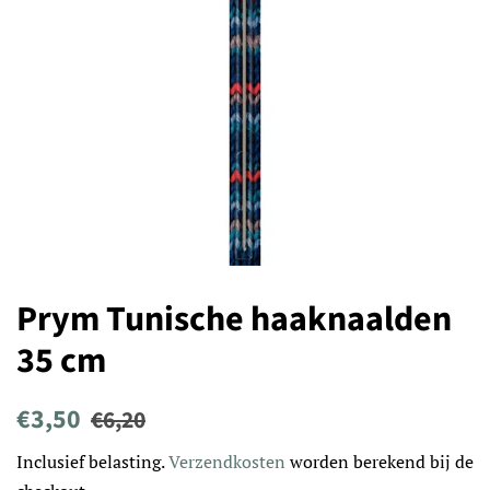
Prym Tunische haaknaalden
35 cm
Normale
Aanbiedingsprijs
€3,50
€6,20
prijs
Inclusief belasting.
Verzendkosten
worden berekend bij de