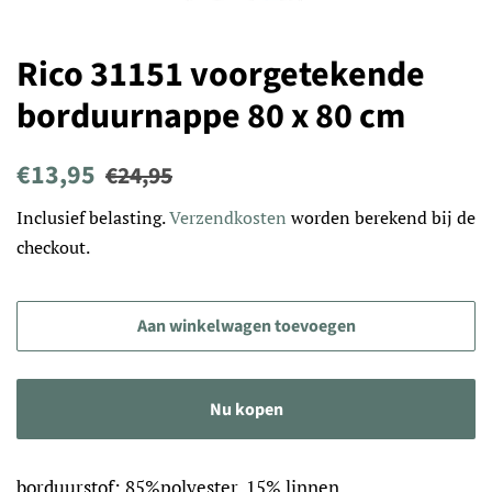
Rico 31151 voorgetekende
borduurnappe 80 x 80 cm
Normale
Aanbiedingsprijs
€13,95
€24,95
prijs
Inclusief belasting.
Verzendkosten
worden berekend bij de
checkout.
Aan winkelwagen toevoegen
Nu kopen
borduurstof: 85%polyester, 15% linnen