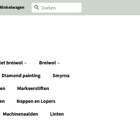
Winkelwagen
Zoeken
let breiwol
Breiwol
DIamond painting
Smyrna
den
Markeerstiften
en
Nappen en Lopers
Machinenaalden
Linten