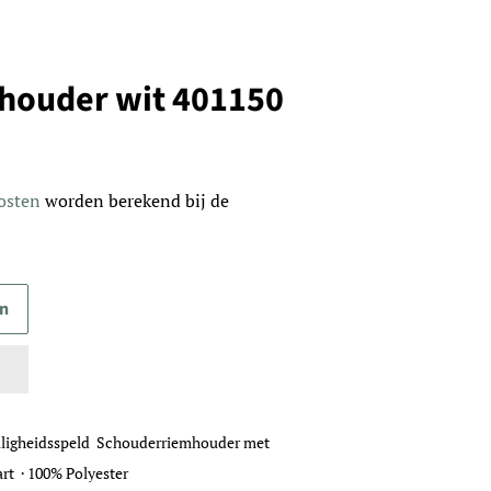
houder wit 401150
osten
worden berekend bij de
en
ligheidsspeld
Schouderriemhouder met
art · 100% Polyester