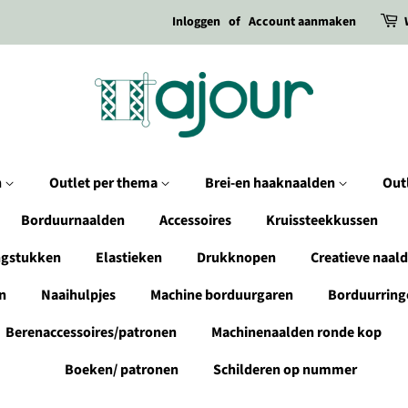
Inloggen
of
Account aanmaken
n
Outlet per thema
Brei-en haaknaalden
Out
Borduurnaalden
Accessoires
Kruissteekkussen
ngstukken
Elastieken
Drukknopen
Creatieve naal
n
Naaihulpjes
Machine borduurgaren
Borduurring
Berenaccessoires/patronen
Machinenaalden ronde kop
Boeken/ patronen
Schilderen op nummer