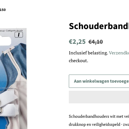
1150
Schouderband
Normale
Aanbiedingsprijs
€2,25
€4,10
prijs
Inclusief belasting.
Verzendk
checkout.
Aan winkelwagen toevoeg
Schouderbandhouders wit met vei
drukknop en veiligheidsspeld · zw