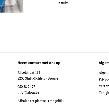
2 stuks
Neem contact met ons op
Algem
Rijselstraat 112
Algem
8200 Sint-Michiels / Brugge
Privac
Verzen
050 38 91 77
info@ajour.be
Terugb
Afhalen ter plaatse is mogelijk!