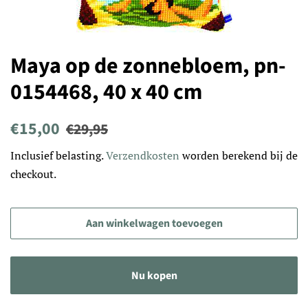
Maya op de zonnebloem, pn-
0154468, 40 x 40 cm
Normale
Aanbiedingsprijs
€15,00
€29,95
prijs
Inclusief belasting.
Verzendkosten
worden berekend bij de
checkout.
Aan winkelwagen toevoegen
Nu kopen