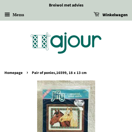
Breiwol met advies
Menu
Winkelwagen
›
Homepage
Pair of ponies,16599, 18 x 13 cm