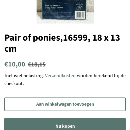
Pair of ponies,16599, 18 x 13
cm
Normale
Aanbiedingsprijs
€10,00
€18,15
prijs
Inclusief belasting.
Verzendkosten
worden berekend bij de
checkout.
Aan winkelwagen toevoegen
Nu kopen