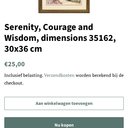
Serenity, Courage and
Wisdom, dimensions 35162,
30x36 cm
Normale
Aanbiedingsprijs
€25,00
prijs
Inclusief belasting.
Verzendkosten
worden berekend bij de
checkout.
Aan winkelwagen toevoegen
Nu kopen