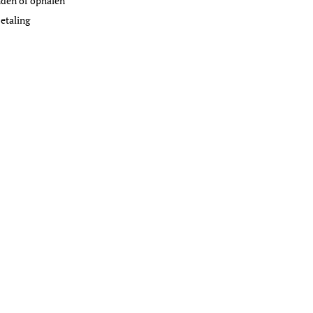
den of ophalen
etaling