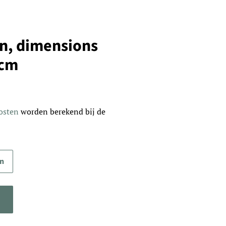
ion, dimensions
 cm
osten
worden berekend bij de
en