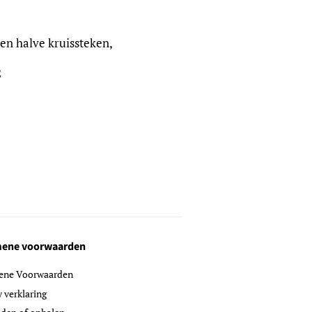
en halve kruissteken,
2
ene voorwaarden
ene Voorwaarden
y verklaring