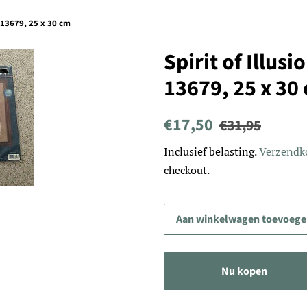
s 13679, 25 x 30 cm
Spirit of Illus
13679, 25 x 30
Normale
Aanbiedingsprijs
€17,50
€31,95
prijs
Inclusief belasting.
Verzendk
checkout.
Aan winkelwagen toevoeg
Nu kopen