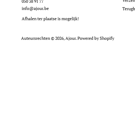
Verzen
050 38 91 77
info@ajour.be
Terugb
Afhalen ter plaatse is mogelijk!
Auteursrechten © 2026,
Ajour
. Powered by Shopify