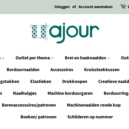
Inloggen
of
Account aanmaken
n
Outlet per thema
Brei-en haaknaalden
Out
Borduurnaalden
Accessoires
Kruissteekkussen
ngstukken
Elastieken
Drukknopen
Creatieve naal
n
Naaihulpjes
Machine borduurgaren
Borduurring
Berenaccessoires/patronen
Machinenaalden ronde kop
Boeken/ patronen
Schilderen op nummer