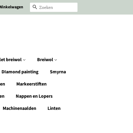
Winkelwagen
Zoeken
let breiwol
Breiwol
DIamond painting
Smyrna
den
Markeerstiften
en
Nappen en Lopers
Machinenaalden
Linten