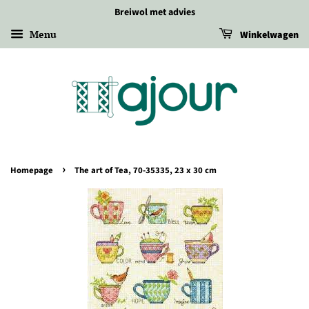
Breiwol met advies
Menu
Winkelwagen
›
Homepage
The art of Tea, 70-35335, 23 x 30 cm