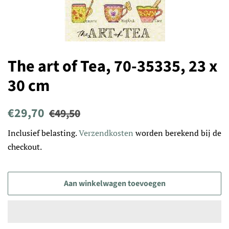
The art of Tea, 70-35335, 23 x
30 cm
Normale
Aanbiedingsprijs
€29,70
€49,50
prijs
Inclusief belasting.
Verzendkosten
worden berekend bij de
checkout.
Aan winkelwagen toevoegen