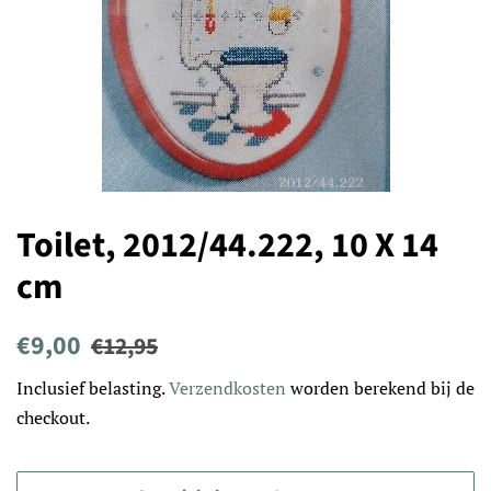
Toilet, 2012/44.222, 10 X 14
cm
Normale
Aanbiedingsprijs
€9,00
€12,95
prijs
Inclusief belasting.
Verzendkosten
worden berekend bij de
checkout.